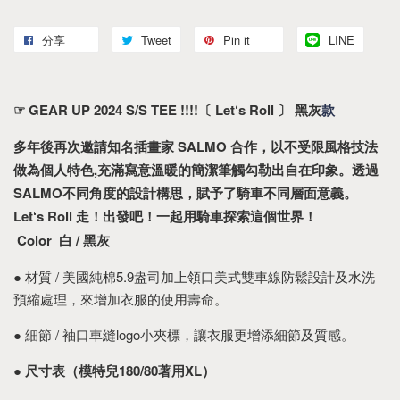
分享
Tweet
Pin it
LINE
☞ GEAR UP 2024 S/S TEE !!!!
〔 
Let‘s Roll
 〕 黑灰
款
多年後再次邀請知名插畫家 SALMO 合作，以不受限風格技法
做為個人特色,充滿寫意溫暖的簡潔筆觸勾勒出自在印象。透過
SALMO不同角度的設計構思，賦予了騎車不同層面意義。
Let‘s Roll 走！出發吧！一起用騎車探索這個世界！
 Color  白 / 黑灰
● 材質 / 美國純棉5.9盎司加上領口美式雙車線防鬆設計及水洗
預縮處理，來增加衣服的使用壽命。
● 細節 / 袖口車縫logo小夾標，讓衣服更增添細節及質感。
● 
尺寸表（模特兒180/80著用XL）