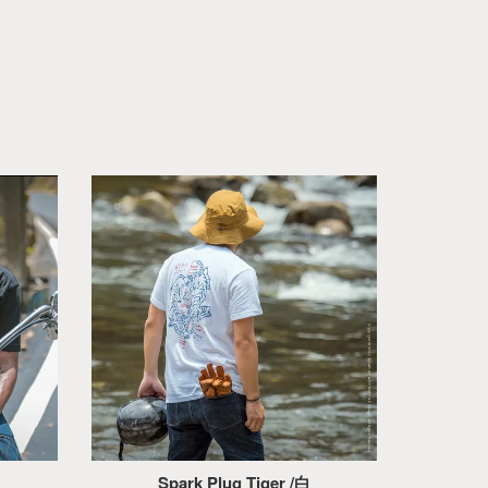
Spark Plug Tiger /白