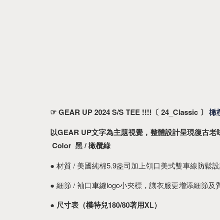
☞ GEAR UP 2024 S/S TEE !!!!
〔 24_Classic 〕 
橄
以GEAR UP文字為主題視覺，整體設計呈現復古
 Color  黑 / 橄欖綠
● 材質 / 美國純棉5.9盎司加上領口美式雙車線
● 細節 / 袖口車縫logo小夾標，讓衣服更增添細節及
● 
尺寸表（模特兒180/80著用XL）