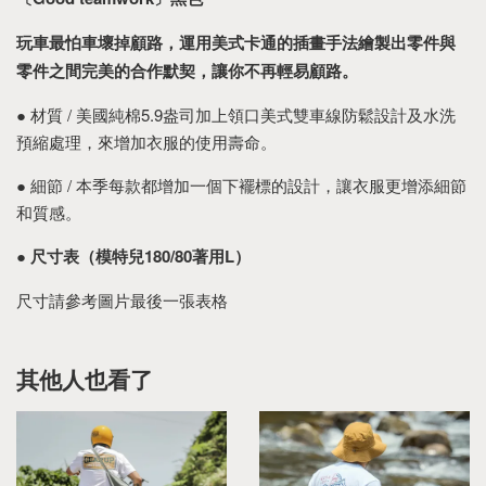
玩車最怕車壞掉顧路，運用美式卡通的插畫手法繪製出零件與
零件之間完美的合作默契，讓你不再輕易顧路。
● 材質 / 美國純棉5.9盎司加上領口美式雙車線防鬆設計及水洗
預縮處理，來增加衣服的使用壽命。
● 細節 / 本季每款都增加一個下襬標的設計，讓衣服更增添細節
和質感。
●
尺寸表（模特兒180/80著用L）
尺寸請參考圖片最後一張表格
其他人也看了