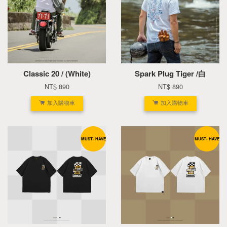
Classic 20 / (White)
Spark Plug Tiger /白
NT$ 890
NT$ 890
加入購物車
加入購物車
MUST- HAVE
MUST- HAVE