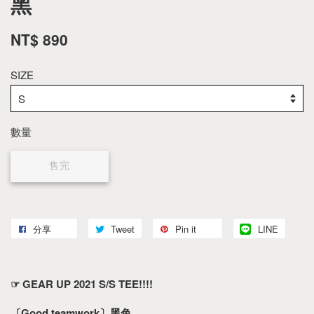
黑
NT$ 890
SIZE
數量
售完
分享
Tweet
Pin it
LINE
☞ GEAR UP 2021 S/S TEE!!!!
〔Good teamwork〕黑色