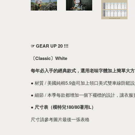
☞ GEAR UP 20 !!!
〔Classic〕White
每年必入手的經典款式，選用老味字體加上簡單大方
● 材質 / 美國純棉5.9盎司加上領口美式雙車線
● 細節 / 本季每款都增加一個下襬標的設計，讓衣
●
尺寸表（模特兒180/80著用L）
尺寸請參考圖片最後一張表格