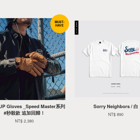
MUST-
HAVE
P Gloves _Speed Master系列
Sorry Neighbors / 白
#秒殺款 追加回歸！
NT$ 890
NT$ 2,380