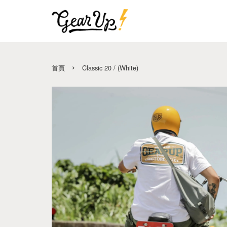
›
首頁
Classic 20 / (White)