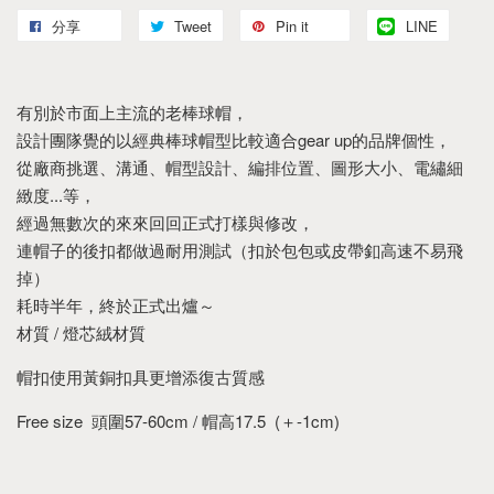
分享
Tweet
Pin it
LINE
有別於市面上主流的老棒球帽，
設計團隊覺的以經典棒球帽型比較適合gear up的品牌個性，
從廠商挑選、溝通、帽型設計、編排位置、圖形大小、電繡細
緻度...等，
經過無數次的來來回回正式打樣與修改，
連帽子的後扣都做過耐用測試（扣於包包或皮帶釦高速不易飛
掉）
耗時半年，終於正式出爐～
材質 / 燈芯絨材質
帽扣使用黃銅扣具更增添復古質感
Free size 頭圍57-60cm / 帽高17.5 (＋-1cm)