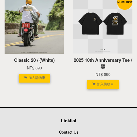
MUST- HAVE
Classic 20 / (White)
2025 10th Anniversary Tee /
黑
NT$ 890
NT$ 890
加入購物車
加入購物車
Linklist
Contact Us