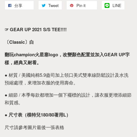
分享
Tweet
Pin it
LINE
☞ GEAR UP 2021 S/S TEE!!!!
〔Classic〕白
翻玩champion火星塞logo，改變顏色配置並加入GEAR UP字
樣，經典又耐看。
● 材質 / 美國純棉5.9盎司加上領口美式雙車線防鬆設計及水洗
預縮處理，來增加衣服的使用壽命。
● 細節 / 本季每款都增加一個下襬標的設計，讓衣服更增添細節
和質感。
●
尺寸表（模特兒180/80著用L）
尺寸請參考圖片最後一張表格