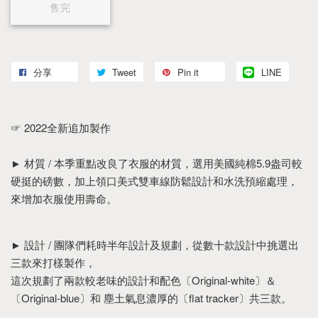
售完
分享
Tweet
Pin it
LINE
☞ 2022全新追加製作
► 材質 / 本季重點改良了衣服的材質，選用美國純棉5.9盎司較
硬挺的磅數，加上領口美式雙車線防鬆設計和水洗預縮處理，
來增加衣服使用壽命。
► 設計 / 團隊們耗時半年設計及規劃，從數十款設計中挑選出
三款來打樣製作，
這次規劃了兩款較老味的設計和配色〔Original-white〕＆
〔Original-blue〕和 塵土氣息濃厚的〔flat tracker〕共三款。