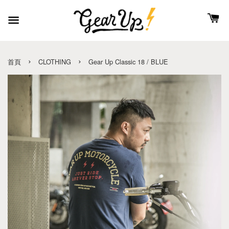
›
›
首頁
CLOTHING
Gear Up Classic 18 / BLUE